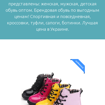
представлены: женская, мужская, детская
обувь оптом. Брендовая обувь по выгодным
ценам! Спортивная и повседневная,
кроссовки, туфли, сапоги, ботинки. Лучшая
цена в Украине.
новинка