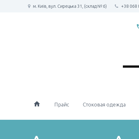
м. Київ, вул. Сирецька 31, (склад № 6)
+38 068 
phone
home
Прайс
Стоковая одежда