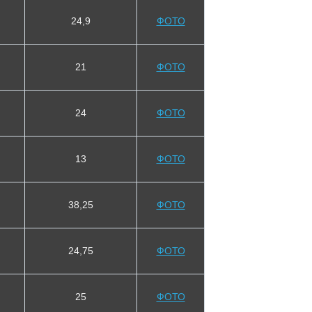
24,9
ФОТО
21
ФОТО
24
ФОТО
13
ФОТО
38,25
ФОТО
24,75
ФОТО
25
ФОТО