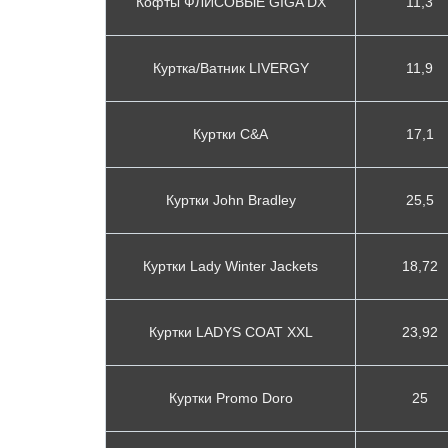
Кофты ФЛИСОВЫЕ GIGA DX
11,3
Куртка/Ватник LIVERGY
11,9
Куртки C&A
17,1
Куртки John Bradley
25,5
Куртки Lady Winter Jackets
18,72
Куртки LADYS COAT XXL
23,92
Куртки Promo Doro
25