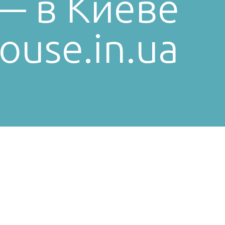
— в Киеве
ouse.in.ua