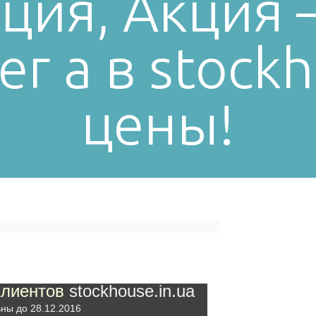
кция, Акция 
ег а в stockh
цены!
клиентов
stockhouse.in.ua
ны до 28.12.2016