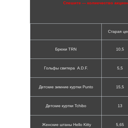
Спешите — колиечество акцион
Старая це
Брюки TRN
10,5
Гольфы свитера A.D.F.
5,5
Детские зимние куртки Punto
15,5
Детские куртки Tchibo
13
Женские штаны Hello Kitty
5,65