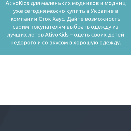
AtivoKids для маленьких модников и модниц
уже сегодня можно купить в Украине в
компании Сток Хаус.
Дайте возможность
своим покупателям выбрать одежду из
лучших лотов AtivoKids – одеть своих детей
недорого и со вкусом в хорошую одежду.