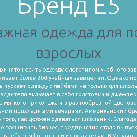
Бренд E5
тажная одежда для п
взрослых
ринято носить одежду с логотипом учебного зав
чивает более 200 учебных заведений. Однако п
ыпускает одежду с лейбами не только для школь
водителя включает в себя толстовки и джемпер
з мягкого трикотажа и в разнообразной цветово
зьями прохладными вечерами.
Американский бре
 того, как должен одеваться школьник. Благод
ю расширить бизнес, предприятие стало выпус
ть себя комфортно, а и их родителям.
В Украине