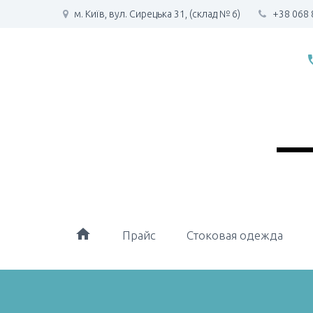
м. Київ, вул. Сирецька 31, (склад № 6)
+38 068 
phone
home
Прайс
Стоковая одежда