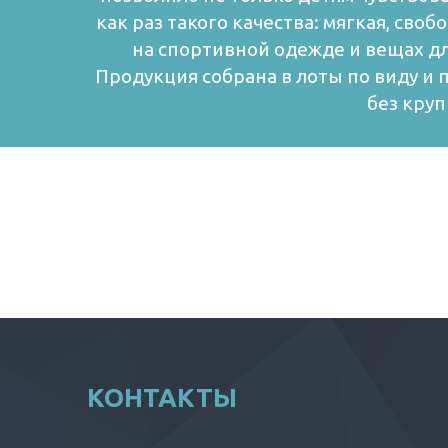
как раз такого качества: мягкая, св
на спортивной одежде и вещах дл
Продукция собрана в лоты по виду и 
без круп
КОНТАКТЫ