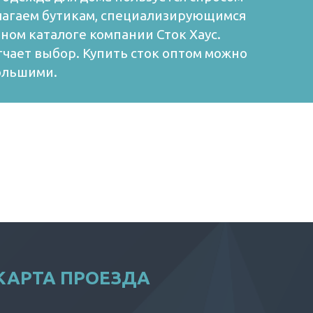
едлагаем бутикам, специализирующимся
ном каталоге компании Сток Хаус.
гчает выбор. Купить сток оптом можно
большими.
КАРТА ПРОЕЗДА