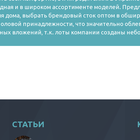
ободная и в широком ассортименте моделей. Пр
я дома, выбрать брендовый сток оптом в обшир
половой принадлежности, что значительно обле
ных вложений, т.к. лоты компании созданы не
СТАТЬИ