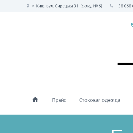
м. Київ, вул. Сирецька 31, (склад № 6)
+38 068 
phone
home
Прайс
Стоковая одежда