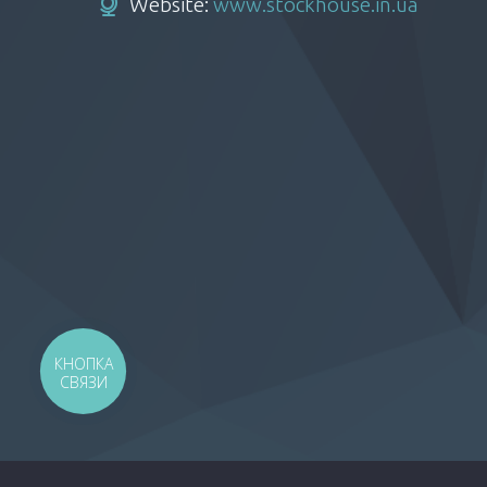
Website:
www.stockhouse.in.ua
КНОПКА
СВЯЗИ