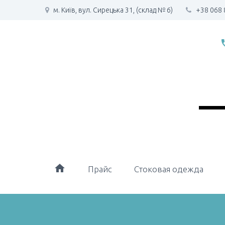
м. Київ, вул. Сирецька 31, (склад № 6)
+38 068 
phone
home
Прайс
Стоковая одежда