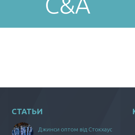
C&A
СТАТЬИ
Джинси оптом від Стокхаус