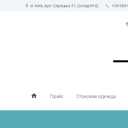
м. Київ, вул. Сирецька 31, (склад № 6)
+38 068 
phone
home
Прайс
Стоковая одежда