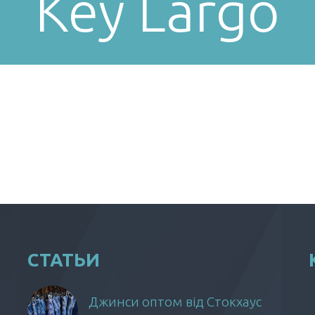
Key Largo
СТАТЬИ
Джинси оптом від Стокхаус