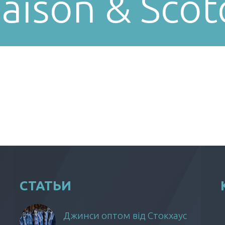
aison & Scot
СТАТЬИ
Джинси оптом від Стокхаус