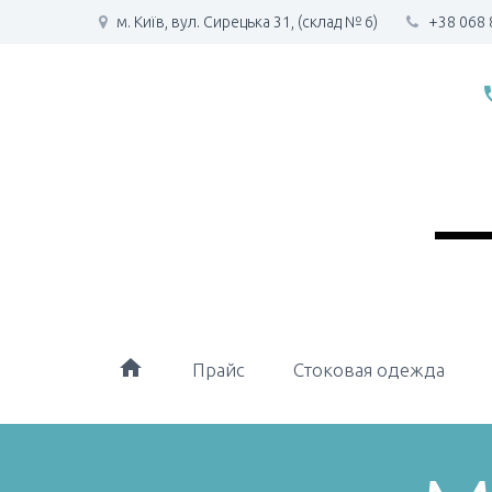
м. Київ, вул. Сирецька 31, (склад № 6)
+38 068 
phone
home
Прайс
Стоковая одежда