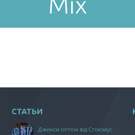
Mix
СТАТЬИ
Джинси оптом від Стокхаус