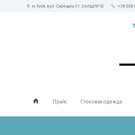
м. Київ, вул. Сирецька 31, (склад № 6)
+38 068 
phone
home
Прайс
Стоковая одежда