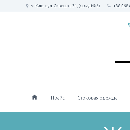
м. Київ, вул. Сирецька 31, (склад № 6)
+38 068 
phone
home
Прайс
Стоковая одежда