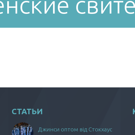
нские свит
СТАТЬИ
Джинси оптом від Стокхаус