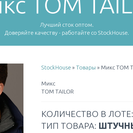
кс TOM TAI
Лучший сток оптом.
Доверяйте качеству - работайте со StockHouse.
StockHouse
»
Товары
»
Микс TOM T
Микс
TOM TAILOR
КОЛИЧЕСТВО В ЛОТЕ
ТИП ТОВАРА:
ШТУЧН