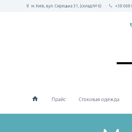
м. Київ, вул. Сирецька 31, (склад № 6)
+38 068 
phone
home
Прайс
Стоковая одежда