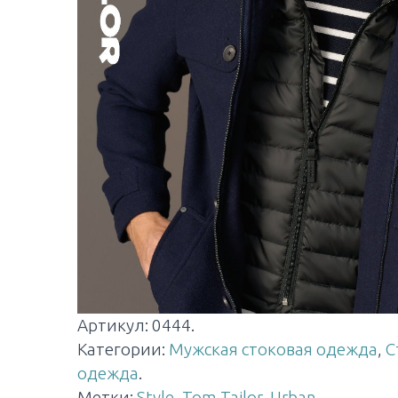
Артикул:
0444
.
Категории:
Мужская стоковая одежда
,
С
одежда
.
Метки:
Style
,
Tom Tailor
,
Urban
.