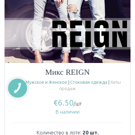
Микс REIGN
Микс Мужское и Женское
|
Стоковая одежда
|
Хиты
продаж
€
6.50
/шт
В наличии
Количество в лоте:
20 шт.