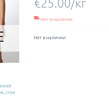
€
25.00
/кг

Нет в наличии
Нет в наличии
нский
ок
,
сток