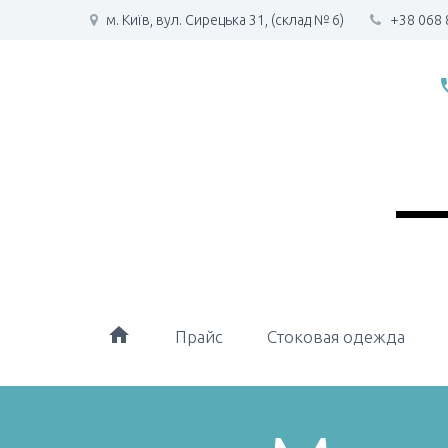
м. Київ, вул. Сирецька 31, (склад № 6)
+38 068 
phone
home
Прайс
Стоковая одежда