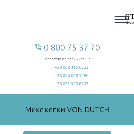
0 800 75 37 70
phone_in_talk
home
Бесплатно по всей Украине
+38 068 316 6323
+38 066 068 3486
+38 093 399 8103
Микс кепки VON DUTCH