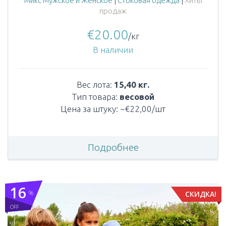
Микс Мужское и Женское
|
Стоковая одежда
|
Хиты
продаж
€
20.00
/кг
В наличии
Вес лота:
15,40 кг.
Тип товара:
весовой
Цена за штуку: ~€22,00/шт
Подробнее
16
%
СКИДКА!
OFF