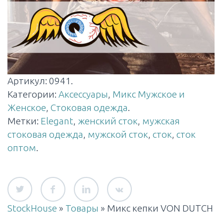
Артикул:
0941
.
Категории:
Аксессуары
,
Микс Мужское и
Женское
,
Стоковая одежда
.
Метки:
Elegant
,
женский сток
,
мужская
стоковая одежда
,
мужской сток
,
сток
,
сток
оптом
.
StockHouse
»
Товары
»
Микс кепки VON DUTCH