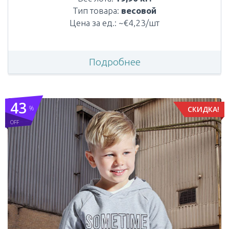
Тип товара:
весовой
Цена за ед.: ~€4,23/шт
Подробнее
43
%
СКИДКА!
OFF