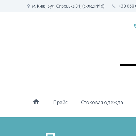
м. Київ, вул. Сирецька 31, (склад № 6)
+38 068 
phone
home
Прайс
Стоковая одежда