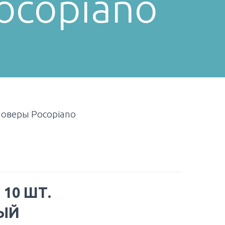
ocopiano
ловеры Pocopiano
:
10 ШТ.
ЫЙ