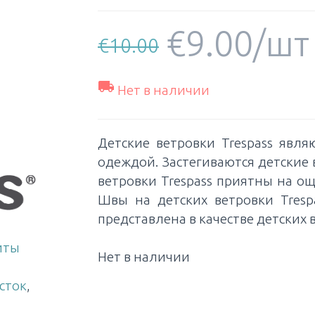
€
9.00
/шт
€
10.00

Нет в наличии
Детские ветровки Trespass явл
одеждой. Застегиваются детские
ветровки Trespass приятны на ощ
Швы на детских ветровки Tresp
представлена в качестве детских в
иты
Нет в наличии
сток
,