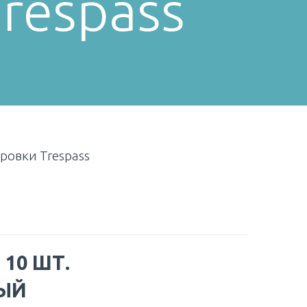
respass
ровки Trespass
:
10 ШТ.
ЫЙ