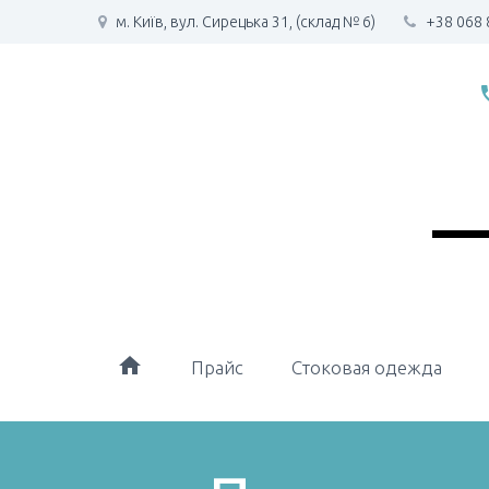
м. Київ, вул. Сирецька 31, (склад № 6)
+38 068 
phone
home
Прайс
Стоковая одежда