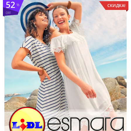
52
%
СКИДКА!
OFF