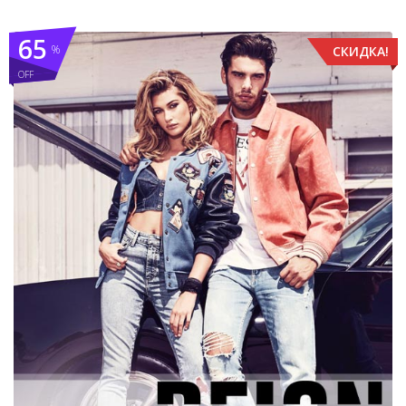
65
%
СКИДКА!
OFF