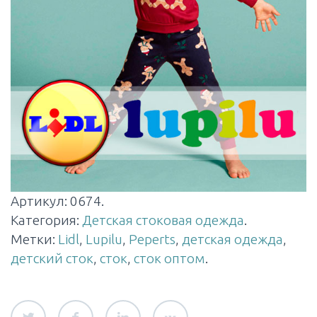
Артикул:
0674
.
Категория:
Детская стоковая одежда
.
Метки:
Lidl
,
Lupilu
,
Peperts
,
детская одежда
,
детский сток
,
сток
,
сток оптом
.