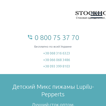
0 800 75 37 70
phone_in_talk
home
Бесплатно по всей Украине
+38 068 316 6323
+38 066 068 3486
+38 093 399 8103
Детский Микс пижамы Lupilu-
Pepperts
Лучший сток оптом.