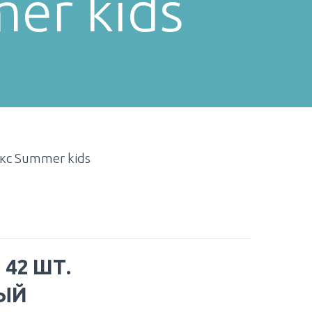
er kids
кс Summer kids
:
42 ШТ.
ЫЙ