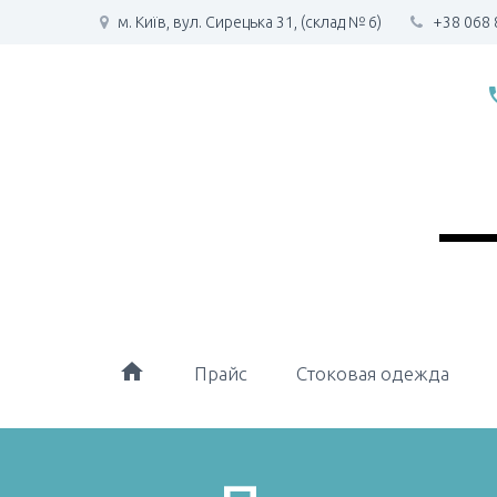
м. Київ, вул. Сирецька 31, (склад № 6)
+38 068 
phone
home
Прайс
Стоковая одежда