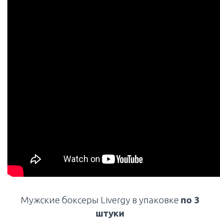
Мужские боксеры Livergy в упаковке
по 3
штуки