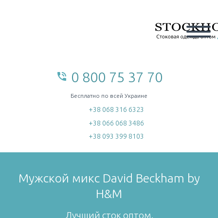
0 800 75 37 70
phone_in_talk
home
Бесплатно по всей Украине
+38 068 316 6323
+38 066 068 3486
+38 093 399 8103
Мужской микс David Beckham by
H&M
Лучший сток оптом.