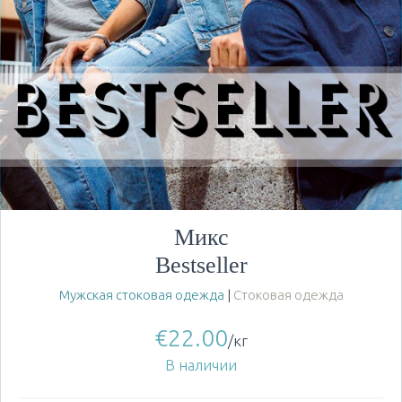
Микс
Bestseller
Мужская стоковая одежда
|
Стоковая одежда
€
22.00
/кг
В наличии