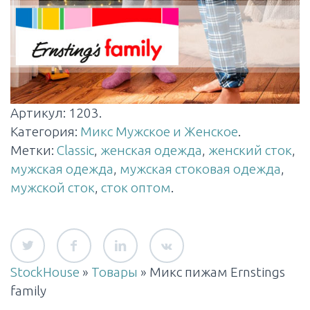
Артикул:
1203
.
Категория:
Микс Мужское и Женское
.
Метки:
Classic
,
женская одежда
,
женский сток
,
мужская одежда
,
мужская стоковая одежда
,
мужской сток
,
сток оптом
.
StockHouse
»
Товары
»
Микс пижам Ernstings
family