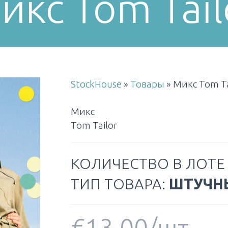
икс Tom Tail
StockHouse
»
Товары
»
Микс Tom Ta
Микс
Tom Tailor
КОЛИЧЕСТВО В ЛОТЕ 
ТИП ТОВАРА:
ШТУЧН
€
13.00
/шт