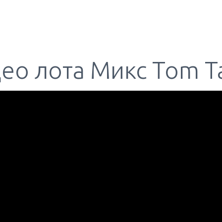
ео лота Микс Tom Ta