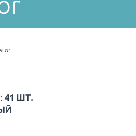
or
ilor
:
41 ШТ.
ЫЙ