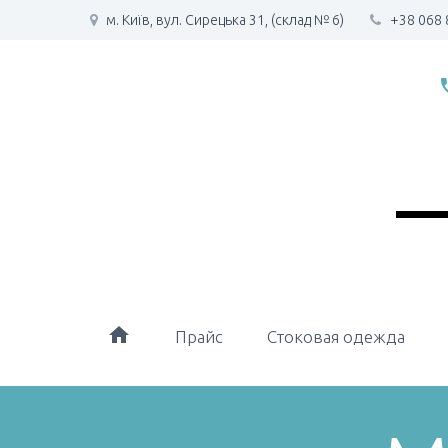
м. Київ, вул. Сирецька 31, (склад № 6)
+38 068 
phone
home
Прайс
Стоковая одежда