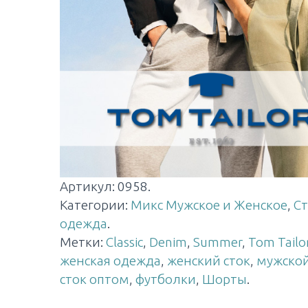
Артикул:
0958
.
Категории:
Микс Мужское и Женское
,
Ст
одежда
.
Метки:
Classic
,
Denim
,
Summer
,
Tom Tailo
женская одежда
,
женский сток
,
мужской
сток оптом
,
футболки
,
Шорты
.