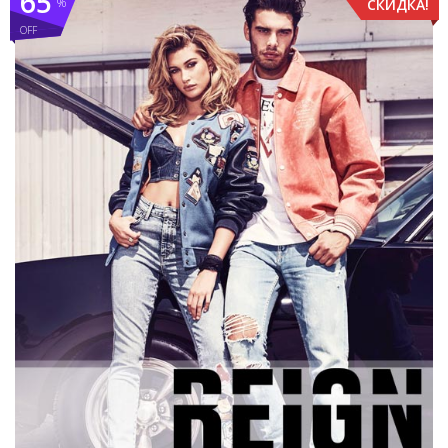
65
%
СКИДКА!
OFF