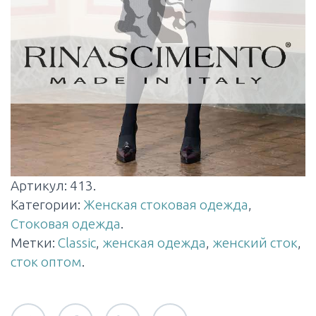
Артикул:
413
.
Категории:
Женская стоковая одежда
,
Стоковая одежда
.
Метки:
Classic
,
женская одежда
,
женский сток
,
сток оптом
.