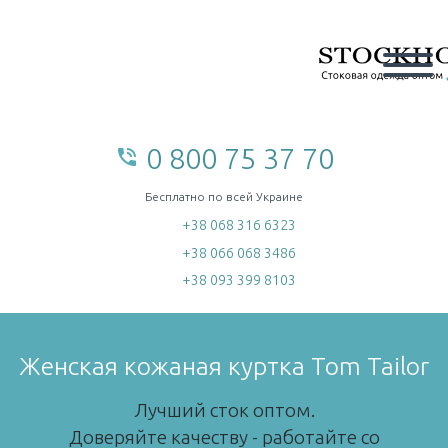
0 800 75 37 70
phone_in_talk
home
Бесплатно по всей Украине
+38 068 316 6323
+38 066 068 3486
+38 093 399 8103
Женская кожаная куртка Tom Tailor
Лучший сток оптом.
Доверяйте качеству - работайте со