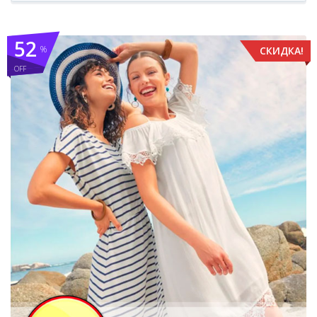
52
%
СКИДКА!
OFF