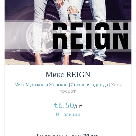
Микс REIGN
Микс Мужское и Женское
|
Стоковая одежда
|
Хиты
продаж
€
6.50
/шт
В наличии
Количество в лоте:
20 шт.