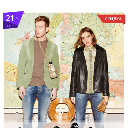
21
%
СКИДКА!
OFF