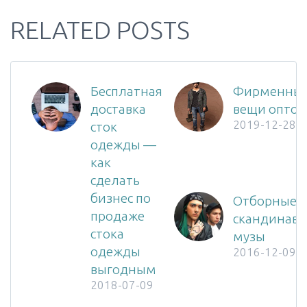
RELATED POSTS
Бесплатная
Фирменны
доставка
вещи опто
2019-12-28
сток
одежды —
как
сделать
бизнес по
Отборные
продаже
скандинавс
стока
музы
одежды
2016-12-09
выгодным
2018-07-09