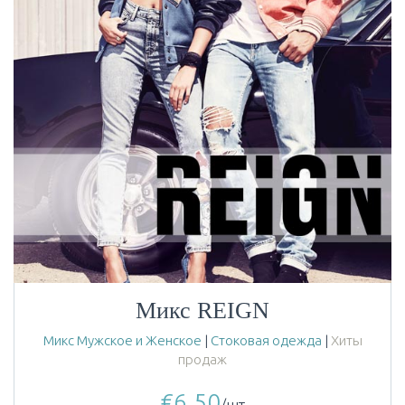
Микс REIGN
Микс Мужское и Женское
|
Стоковая одежда
|
Хиты
продаж
€
6.50
/шт