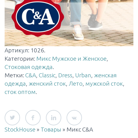
Артикул:
1026
.
Категории:
Микс Мужское и Женское
,
Стоковая одежда
.
Метки:
C&A
,
Classic
,
Dress
,
Urban
,
женская
одежда
,
женский сток
,
Лето
,
мужской сток
,
сток оптом
.
StockHouse
»
Товары
»
Микс C&A