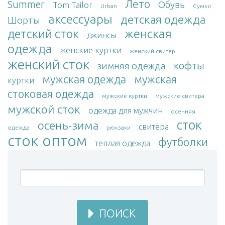
Лето
Summer
Обувь
Tom Tailor
Urban
Сумки
аксессуары
детская одежда
Шорты
женская
детский сток
джинсы
одежда
женские куртки
женский свитер
женский сток
кофты
зимняя одежда
мужская одежда
мужская
куртки
стоковая одежда
мужские куртки
мужские свитера
мужской сток
одежда для мужчин
осенняя
сток
осень-зима
свитера
одежда
рюкзаки
сток оптом
футболки
теплая одежда
ПОИСК