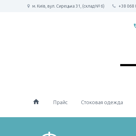
м. Київ, вул. Сирецька 31, (склад № 6)
+38 068 
phone
home
Прайс
Стоковая одежда