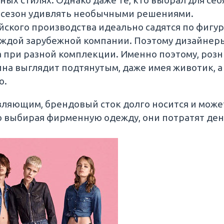
азных стилях. Однако даже те, кто выбрал для с
й сезон удивлять необычными решениями.
ского производства идеально садятся по фигур
каждой зарубежной компании. Поэтому дизайне
ла при разной комплекции. Именно поэтому, роз
ина выглядит подтянутым, даже имея животик, 
о.
вляющим, брендовый сток долго носится и може
о выбирая фирменную одежду, они потратят день