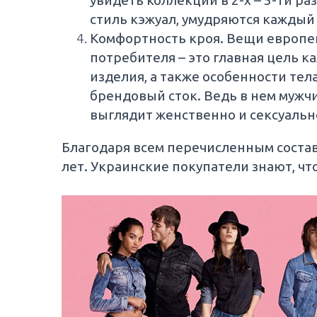
увидеть коллекции в 2-х – 5-ти р
стиль кэжуал, умудряются кажды
Комфортность кроя. Вещи европей
потребителя – это главная цель 
изделия, а также особенности те
брендовый сток. Ведь в нем мужч
выглядит женственно и сексуальн
Благодаря всем перечисленным соста
лет. Украинские покупатели знают, чт