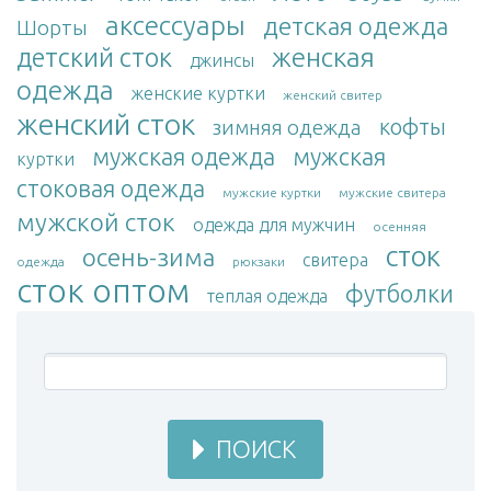
аксессуары
детская одежда
Шорты
женская
детский сток
джинсы
одежда
женские куртки
женский свитер
женский сток
кофты
зимняя одежда
мужская одежда
мужская
куртки
стоковая одежда
мужские куртки
мужские свитера
мужской сток
одежда для мужчин
осенняя
сток
осень-зима
свитера
одежда
рюкзаки
сток оптом
футболки
теплая одежда
ПОИСК