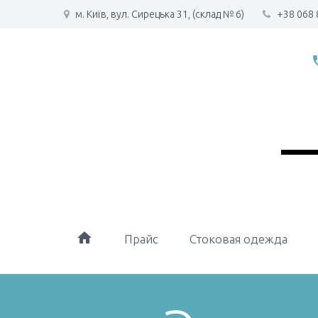
м. Київ, вул. Сирецька 31, (склад № 6)
+38 068 
phone
home
Прайс
Стоковая одежда