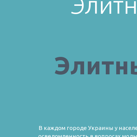
Элитн
Элитн
В каждом городе Украины у населе
осведомленность в вопросах моды