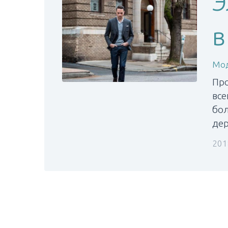
Э
в
Мод
Про
все
бол
дер
201