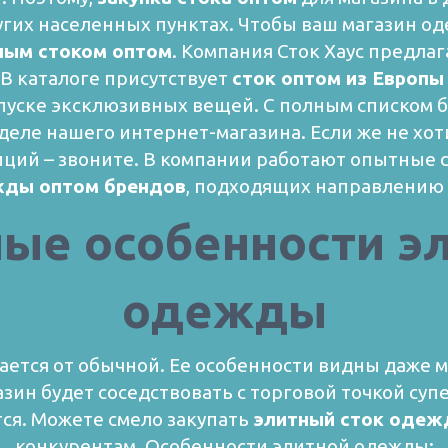
угих населенных пунктах.
Чтобы ваш магазин о
ным стоком оптом
. Компания Сток Хаус предла
В каталоге присутствует
сток оптом из Европы
пуске эксклюзивных вещей.
С полным списком 
деле нашего интернет-магазина. Если же не хо
зиций – звоните. В компании работают опытные
жды оптом брендов
, подходящих направлению 
ые особенности эл
одежды
ается от обычной. Ее особенности видны даже
азин будет соседствовать с торговой точкой суп
ся. Можете смело закупать
элитный сток одеж
конкурентам.
Особенности элитной одежды: