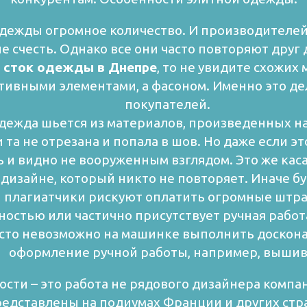
ежды огромное количество. И производителей
 счесть. Однако все они часто повторяют друг 
 сток одежды в Днепре
, то не увидите схожих
тивными элементами, а фасоном. Именно это д
покупателей.
жда шьется из материалов, произведенных на 
 та не отрезана и попала в шов. Но даже если э
ь и видно не вооруженным взглядом. Это же кас
дизайне, который никто не повторяет. Иначе б
плагиатчики рискуют оплатить огромные штр
стью или частично присутствует ручная работа
осто невозможно на машинке выполнить доскон
оформление ручной работы, например, вышив
ти – это работа не рядового дизайнера компан
едставлены на подиумах Франции и других стр