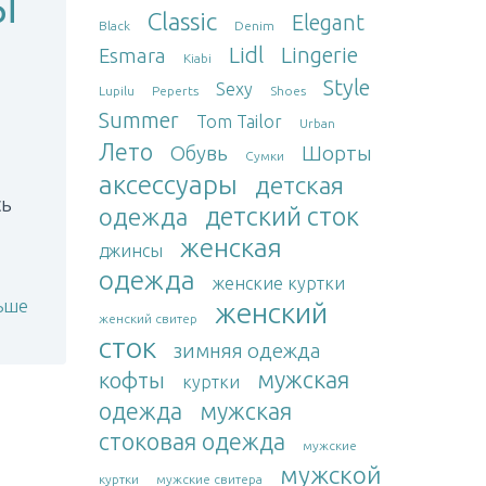
ы
Classic
Elegant
Black
Denim
Lidl
Lingerie
Esmara
Kiabi
Style
Sexy
Lupilu
Peperts
Shoes
Summer
Tom Tailor
Urban
Лето
Обувь
Шорты
Сумки
аксессуары
детская
сь
детский сток
одежда
женская
джинсы
одежда
женские куртки
ьше
женский
женский свитер
сток
зимняя одежда
мужская
кофты
куртки
одежда
мужская
стоковая одежда
мужские
мужской
куртки
мужские свитера