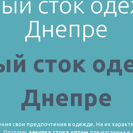
ый сток од
Днепре
ый сток од
Днепре
ния свои предпочтения в одежде. На их характ
. Поэтому,
закупка стока оптом
для магазина в