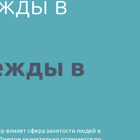
ежды в
ежды в
ер влияет сфера занятости людей и
 Днепре значительно отличается по