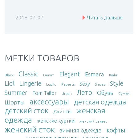
2018-07-07
Читать дальше
МЕТКИ ТОВАРОВ
Classic
Elegant
Esmara
Black
Denim
Kiabi
Lidl
Lingerie
Style
Sexy
Lupilu
Peperts
Shoes
Лето
Summer
Обувь
Tom Tailor
Urban
Сумки
аксессуары
детская одежда
Шорты
женская
детский сток
джинсы
одежда
женские куртки
женский свитер
женский сток
кофты
зимняя одежда